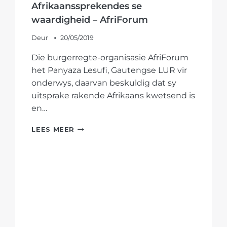
Afrikaanssprekendes se
waardigheid – AfriForum
Deur
20/05/2019
Die burgerregte-organisasie AfriForum
het Panyaza Lesufi, Gautengse LUR vir
onderwys, daarvan beskuldig dat sy
uitsprake rakende Afrikaans kwetsend is
en…
LESUFI-
LEES MEER
UITSPRAKE
OOR
AFRIKAANS
IS
KWETSEND
EN
SKEND
AFRIKAANSSPREKENDES
SE