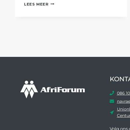
UITVOERENDE
LEES MEER
HOOF
DEEL
BEMOEDIGENDE
BOODSKAP
TYDENS
BESIGHEIDSONTBYT
KONT
086 10
navrae
Unionl
Centu
Volg ons ​