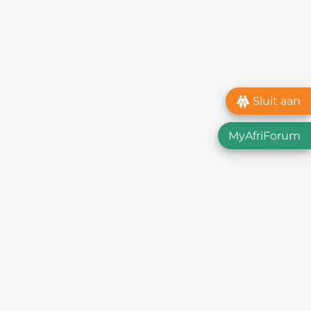
Sluit aan
MyAfriForum