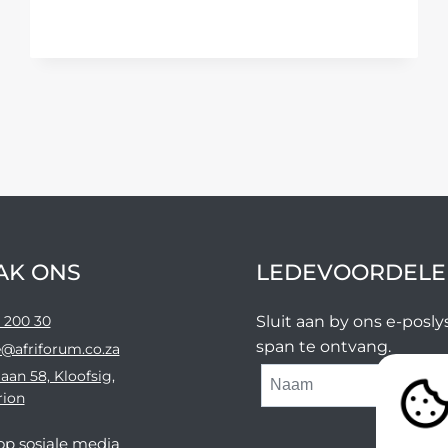
WAARDIGHEID
–
AFRIFORUM
AK ONS
LEDEVOORDELE
 200 30
Sluit aan by ons e-posl
span te ontvang.
@afriforum.co.za
aan 58, Kloofsig,
rion
​op sosiale media