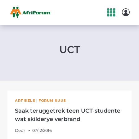
Skip
to
content
UCT
ARTIKELS
|
FORUM NUUS
Saak teruggetrek teen UCT-studente
wat skilderye verbrand
Deur
07/12/2016