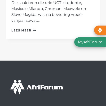
Die saak teen die drie UCT- studente,
Masixole Mlandu, Chumani Maxwele en
Slovo Magida, wat na bewering vroeër
vanjaar sowat…
SAAK
LEES MEER
TERUGGETREK
TEEN
MyAfriForum
UCT-
STUDENTE
WAT
SKILDERYE
VERBRAND