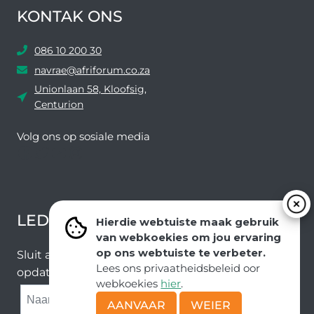
KONTAK ONS
086 10 200 30
navrae@afriforum.co.za
Unionlaan 58, Kloofsig,
Centurion
Volg ons ​​op sosiale media
Facebook
Twitter
YouTube
Instagram
LEDEVOORDELE NUUSBRIEF
Hierdie webtuiste maak gebruik
van webkoekies om jou ervaring
op ons webtuiste te verbeter.
Sluit aan by ons e-poslys om die nuutste nuus en
Lees ons privaatheidsbeleid oor
opdaterings van ons span te ontvang.
webkoekies
hier
.
SUBMIT
AANVAAR
WEIER