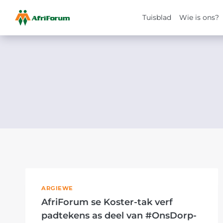
Tuisblad
Wie is ons?
Skip
to
content
ARGIEWE
AfriForum se Koster-tak verf
padtekens as deel van #OnsDorp-