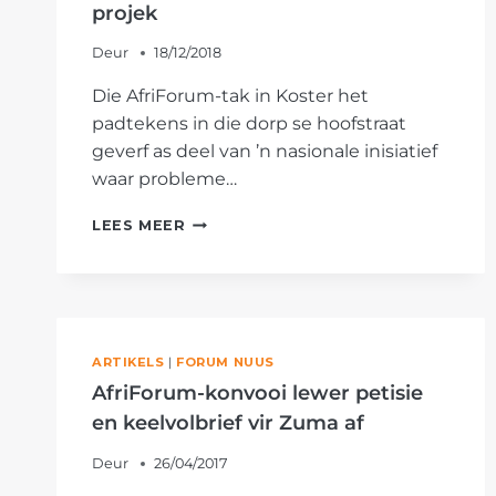
projek
Deur
18/12/2018
Die AfriForum-tak in Koster het
padtekens in die dorp se hoofstraat
geverf as deel van ’n nasionale inisiatief
waar probleme…
AFRIFORUM
LEES MEER
SE
KOSTER-
TAK
VERF
PADTEKENS
AS
ARTIKELS
|
FORUM NUUS
DEEL
AfriForum-konvooi lewer petisie
VAN
en keelvolbrief vir Zuma af
#ONSDORP-
PROJEK
Deur
26/04/2017