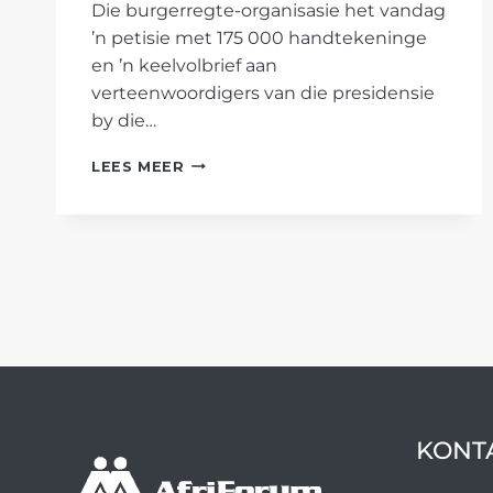
Die burgerregte-organisasie het vandag
’n petisie met 175 000 handtekeninge
en ’n keelvolbrief aan
verteenwoordigers van die presidensie
by die…
AFRIFORUM-
LEES MEER
KONVOOI
LEWER
PETISIE
EN
KEELVOLBRIEF
VIR
ZUMA
AF
KONT