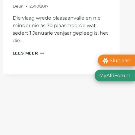
Deur
25/10/2017
Die vlaag wrede plaasaanvalle en nie
minder nie as 70 plaasmoorde wat
sedert 1 Januarie vanjaar gepleeg is, het
die…
CHRIS
LEES MEER
LOUBSER-
Sluit aan
VIDEO:
AFRIFORUM
MyAfriForum
ROU
SAAM
OOR
PLAASMOORDE