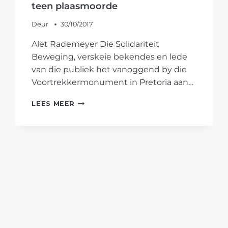
teen plaasmoorde
Deur
30/10/2017
Alet Rademeyer Die Solidariteit
Beweging, verskeie bekendes en lede
van die publiek het vanoggend by die
Voortrekkermonument in Pretoria aan…
[FOTO’S]
LEES MEER
AFRIFORUM
EN
DUISENDE
SUID-
AFRIKANERS
WYS
IN
SWART
STEUN
TEEN
PLAASMOORDE