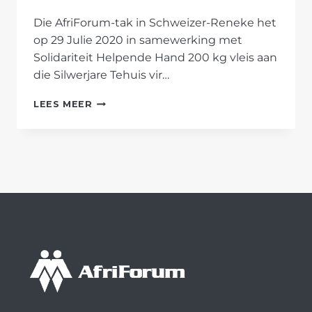
Die AfriForum-tak in Schweizer-Reneke het
op 29 Julie 2020 in samewerking met
Solidariteit Helpende Hand 200 kg vleis aan
die Silwerjare Tehuis vir…
AFRIFORUM
LEES MEER
SE
SCHWEIZER-
RENEKE-
TAK
SKENK
VLEIS