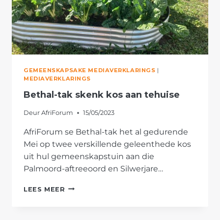
GEMEENSKAPSAKE MEDIAVERKLARINGS
|
MEDIAVERKLARINGS
Bethal-tak skenk kos aan tehuise
Deur
AfriForum
15/05/2023
AfriForum se Bethal-tak het al gedurende
Mei op twee verskillende geleenthede kos
uit hul gemeenskapstuin aan die
Palmoord-aftreeoord en Silwerjare…
BETHAL-
LEES MEER
TAK
SKENK
KOS