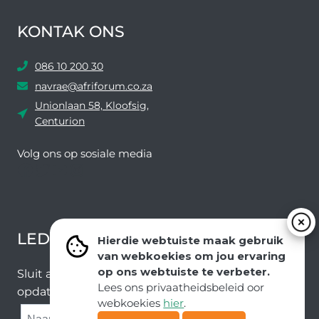
KONTAK ONS
086 10 200 30
navrae@afriforum.co.za
Unionlaan 58, Kloofsig,
Centurion
Volg ons ​​op sosiale media
Facebook
Twitter
YouTube
Instagram
LEDEVOORDELE NUUSBRIEF
Hierdie webtuiste maak gebruik
van webkoekies om jou ervaring
op ons webtuiste te verbeter.
Sluit aan by ons e-poslys om die nuutste nuus en
Lees ons privaatheidsbeleid oor
opdaterings van ons span te ontvang.
webkoekies
hier
.
SUBMIT