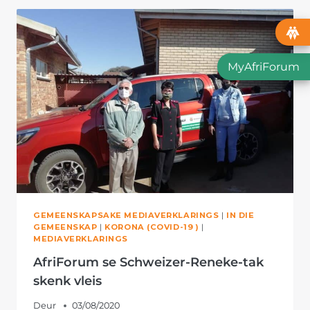
AAN
TEHUISE
MyAfriForum
GEMEENSKAPSAKE MEDIAVERKLARINGS
|
IN DIE
GEMEENSKAP
|
KORONA (COVID-19 )
|
MEDIAVERKLARINGS
AfriForum se Schweizer-Reneke-tak
skenk vleis
Deur
03/08/2020