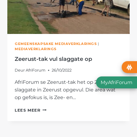
GEMEENSKAPSAKE MEDIAVERKLARINGS
|
MEDIAVERKLARINGS
Zeerust-tak vul slaggate op
Deur
AfriForum
26/10/2022
AfriForum se Zeerust-tak het op 22 Oktober
MyAfriForum
slaggate in Zeerust opgevul. Die area wat
op gefokus is, is Zee- en…
ZEERUST-
LEES MEER
TAK
VUL
SLAGGATE
OP