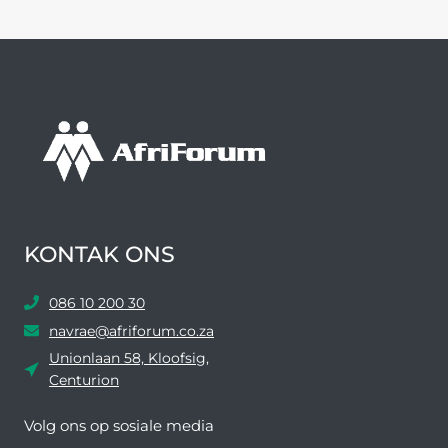
KONTAK ONS
086 10 200 30
navrae@afriforum.co.za
Unionlaan 58, Kloofsig,
Centurion
Volg ons ​​op sosiale media
Facebook
Twitter
YouTube
Instagram