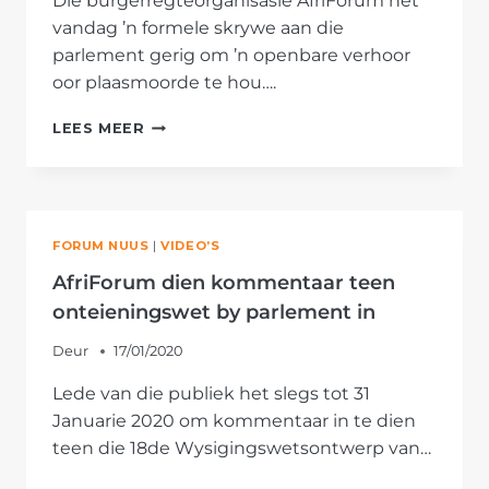
Die burgerregteorganisasie AfriForum het
vandag ’n formele skrywe aan die
parlement gerig om ’n openbare verhoor
oor plaasmoorde te hou….
AFRIFORUM
LEES MEER
VERSOEK
PARLEMENTÊRE
VERHOOR
OOR
PLAASMOORDE
FORUM NUUS
|
VIDEO’S
AfriForum dien kommentaar teen
onteieningswet by parlement in
Deur
17/01/2020
Lede van die publiek het slegs tot 31
Januarie 2020 om kommentaar in te dien
teen die 18de Wysigingswetsontwerp van…
AFRIFORUM