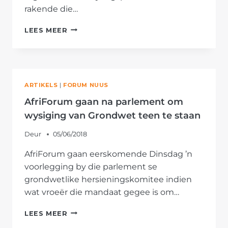
rakende die…
AFRIFORUM
LEES MEER
ONDERSOEK
REGSTAPPE
OOR
ONTEIENING
SONDER
ARTIKELS
|
FORUM NUUS
VERGOEDING
AfriForum gaan na parlement om
wysiging van Grondwet teen te staan
Deur
05/06/2018
AfriForum gaan eerskomende Dinsdag ’n
voorlegging by die parlement se
grondwetlike hersieningskomitee indien
wat vroeër die mandaat gegee is om…
AFRIFORUM
LEES MEER
GAAN