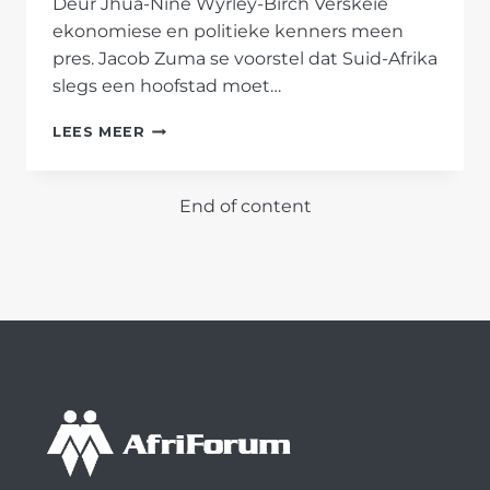
Deur Jhua-Nine Wyrley-Birch Verskeie
ekonomiese en politieke kenners meen
pres. Jacob Zuma se voorstel dat Suid-Afrika
slegs een hoofstad moet…
ONDERSOEK
LEES MEER
PARLEMENTÊRE
VERSKUIWING
DEEGLIK
End of content
–
KENNERS