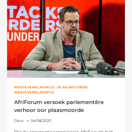
ERFENISGEBOUE
TE
BEVEILIG
MEDIAVERKLARINGS
|
PLAASMOORDE
MEDIAVERKLARINGS
AfriForum versoek parlementêre
verhoor oor plaasmoorde
Deur
04/08/2020