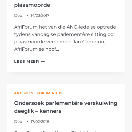
TOE
plaasmoorde
TE
LAAT
Deur
14/03/2017
AfriForum het van die ANC-lede se optrede
tydens vandag se parlementêre sitting oor
plaasmoorde veroordeel. Ian Cameron,
AfriForum se hoof…
ANC,
LEES MEER
EFF
ARGELOOS
TYDENS
DEBAT
OOR
ARTIKELS
|
FORUM NUUS
PLAASMOORDE
Ondersoek parlementêre verskuiwing
deeglik – kenners
Deur
17/02/2016