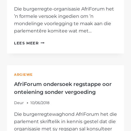
Die burgerregte-organisasie AfriForum het
’n formele versoek ingedien om ’n
mondelinge voorlegging te maak aan die
parlementêre komitee wat met…
AFRIFORUM
LEES MEER
WIL
MONDELINGE
VOORLEGGING
AAN
PARLEMENT
ARGIEWE
MAAK
OOR
AfriForum ondersoek regstappe oor
ONTEIENING
onteiening sonder vergoeding
SONDER
VERGOEDING
Deur
10/06/2018
Die burgerregtewaghond AfriForum het die
parlement skriftelik in kennis gestel dat die
organisasie met sy regspan sal konsulteer