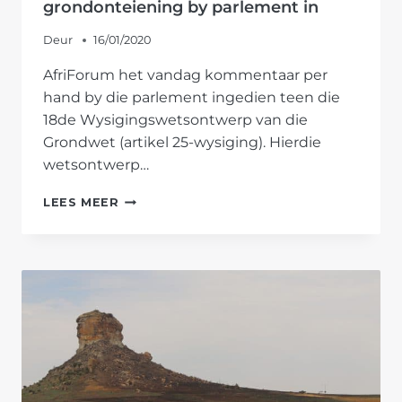
grondonteiening by parlement in
Deur
16/01/2020
AfriForum het vandag kommentaar per
hand by die parlement ingedien teen die
18de Wysigingswetsontwerp van die
Grondwet (artikel 25-wysiging). Hierdie
wetsontwerp…
AFRIFORUM
LEES MEER
DIEN
KOMMENTAAR
TEEN
GRONDONTEIENING
BY
PARLEMENT
IN