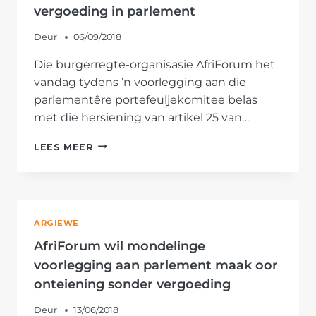
DAT
vergoeding in parlement
GRONDWET
GEWYSIG
Deur
06/09/2018
MOET
WORD
Die burgerregte-organisasie AfriForum het
OM
vandag tydens ’n voorlegging aan die
ONTEIENING
parlementêre portefeuljekomitee belas
SONDER
VERGOEDING
met die hersiening van artikel 25 van…
MOONTLIK
AFRIFORUM
TE
LEES MEER
KAP
MAAK
ONTEIENING
SONDER
VERGOEDING
IN
ARGIEWE
PARLEMENT
AfriForum wil mondelinge
voorlegging aan parlement maak oor
onteiening sonder vergoeding
Deur
13/06/2018