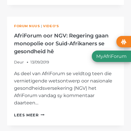
PARLEMENT
OM
KAPSIE
TEEN
FORUM NUUS
|
VIDEO’S
ONTEIENING
TE
AfriForum oor NGV: Regering gaan
MAAK
monopolie oor Suid-Afrikaners se
gesondheid hê
MyAfriForum
Deur
13/09/2019
As deel van AfriForum se veldtog teen die
vernietigende wetsontwerp oor nasionale
gesondheidsversekering (NGV) het
AfriForum vandag sy kommentaar
daarteen…
AFRIFORUM
LEES MEER
OOR
NGV: