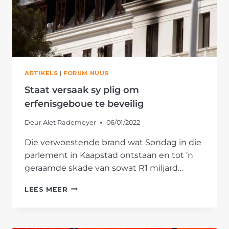
ARTIKELS
|
FORUM NUUS
Staat versaak sy plig om
erfenisgeboue te beveilig
Deur
Alet Rademeyer
06/01/2022
Die verwoestende brand wat Sondag in die
parlement in Kaapstad ontstaan en tot ’n
geraamde skade van sowat R1 miljard…
STAAT
LEES MEER
VERSAAK
SY
PLIG
OM