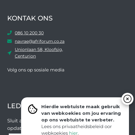
KONTAK ONS
086 10 200 30
navrae@afriforum.co.za
Unionlaan 58, Kloofsig,
Centurion
Volg ons ​​op sosiale media
Facebook
Twitter
YouTube
Instagram
LEDEVOORDELE NUUSBRIEF
Hierdie webtuiste maak gebruik
van webkoekies om jou ervaring
op ons webtuiste te verbeter.
Sluit aan by ons e-poslys om die nuutste nuus en
Lees ons privaatheidsbeleid oor
opdaterings van ons span te ontvang.
webkoekies
hier
.