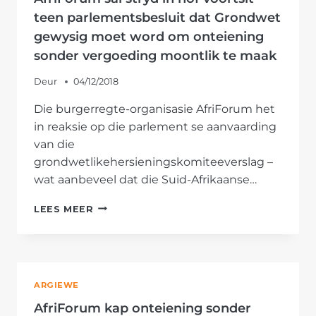
teen parlementsbesluit dat Grondwet
gewysig moet word om onteiening
sonder vergoeding moontlik te maak
Deur
04/12/2018
Die burgerregte-organisasie AfriForum het
in reaksie op die parlement se aanvaarding
van die
grondwetlikehersieningskomiteeverslag –
wat aanbeveel dat die Suid-Afrikaanse…
AFRIFORUM
LEES MEER
SAL
STRYD
IN
HOF
VOORTSIT
ARGIEWE
TEEN
PARLEMENTSBESLUIT
AfriForum kap onteiening sonder