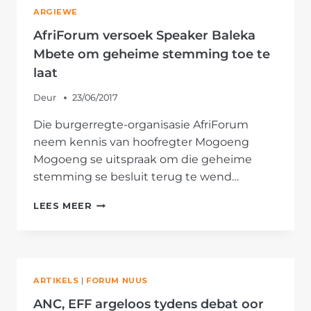
GUNS
ARGIEWE
DAT
REGTER
AfriForum versoek Speaker Baleka
MOTATA
Mbete om geheime stemming toe te
SKULDIG
laat
IS
AAN
Deur
23/06/2017
RASSISTIESE
WANGEDRAG
Die burgerregte-organisasie AfriForum
neem kennis van hoofregter Mogoeng
Mogoeng se uitspraak om die geheime
stemming se besluit terug te wend…
AFRIFORUM
LEES MEER
VERSOEK
SPEAKER
BALEKA
MBETE
OM
ARTIKELS
|
FORUM NUUS
GEHEIME
STEMMING
ANC, EFF argeloos tydens debat oor