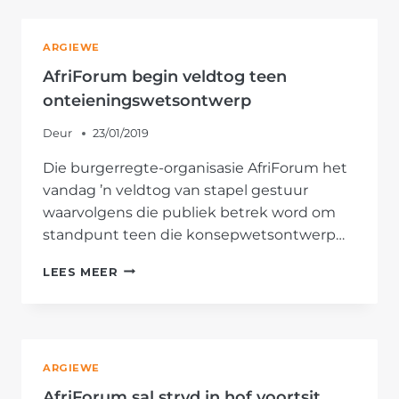
REGERING
GAAN
MONOPOLIE
ARGIEWE
OOR
SUID-
AfriForum begin veldtog teen
AFRIKANERS
onteieningswetsontwerp
SE
GESONDHEID
Deur
23/01/2019
HÊ
Die burgerregte-organisasie AfriForum het
vandag ’n veldtog van stapel gestuur
waarvolgens die publiek betrek word om
standpunt teen die konsepwetsontwerp…
AFRIFORUM
LEES MEER
BEGIN
VELDTOG
TEEN
ONTEIENINGSWETSONTWERP
ARGIEWE
AfriForum sal stryd in hof voortsit