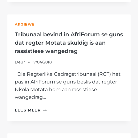
NA
PARLEMENT
OM
WYSIGING
ARGIEWE
VAN
GRONDWET
Tribunaal bevind in AfriForum se guns
TEEN
dat regter Motata skuldig is aan
TE
rassistiese wangedrag
STAAN
Deur
17/04/2018
Die Regterlike Gedragstribunaal (RGT) het
pas in AfriForum se guns beslis dat regter
Nkola Motata hom aan rassistiese
wangedrag…
TRIBUNAAL
LEES MEER
BEVIND
IN
AFRIFORUM
SE