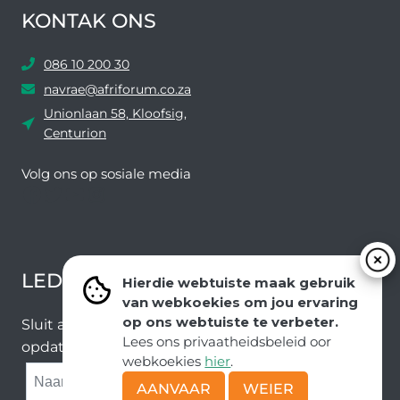
KONTAK ONS
086 10 200 30
navrae@afriforum.co.za
Unionlaan 58, Kloofsig,
Centurion
Volg ons ​​op sosiale media
Facebook
Twitter
YouTube
Instagram
LEDEVOORDELE NUUSBRIEF
Hierdie webtuiste maak gebruik
van webkoekies om jou ervaring
op ons webtuiste te verbeter.
Sluit aan by ons e-poslys om die nuutste nuus en
Lees ons privaatheidsbeleid oor
opdaterings van ons span te ontvang.
webkoekies
hier
.
SUBMIT
AANVAAR
WEIER