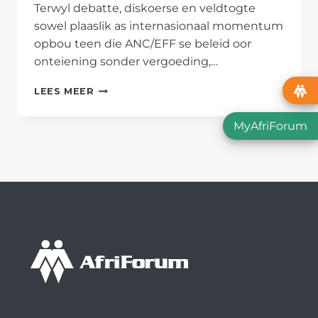
Terwyl debatte, diskoerse en veldtogte
sowel plaaslik as internasionaal momentum
opbou teen die ANC/EFF se beleid oor
onteiening sonder vergoeding,…
WAT
LEES MEER
IS
DIE
MyAfriForum
ANC
SE
AGENDA
MET
ONTEIENINGSPLAN?