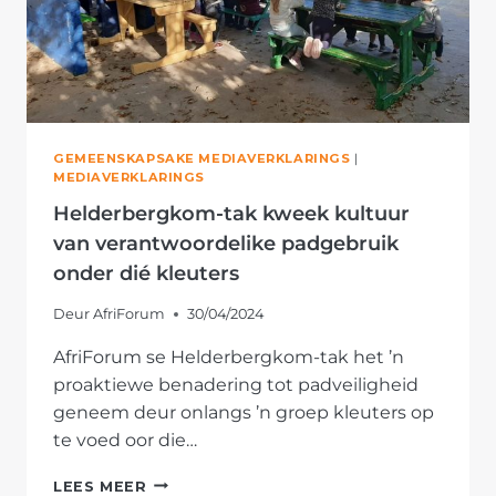
GEMEENSKAPSAKE MEDIAVERKLARINGS
|
MEDIAVERKLARINGS
Helderbergkom-tak kweek kultuur
van verantwoordelike padgebruik
onder dié kleuters
Deur
AfriForum
30/04/2024
AfriForum se Helderbergkom-tak het ’n
proaktiewe benadering tot padveiligheid
geneem deur onlangs ’n groep kleuters op
te voed oor die…
HELDERBERGKOM-
LEES MEER