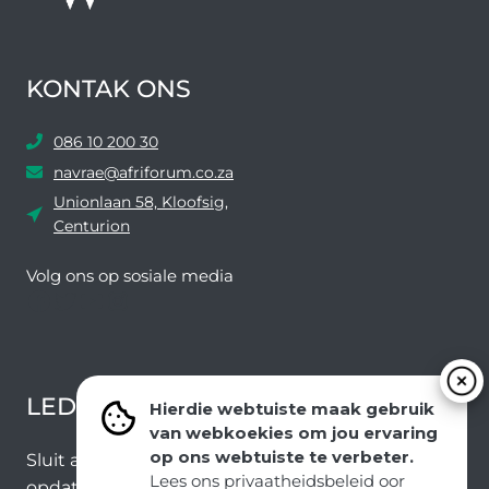
KONTAK ONS
086 10 200 30
navrae@afriforum.co.za
Unionlaan 58, Kloofsig,
Centurion
Volg ons ​​op sosiale media
Facebook
Twitter
YouTube
Instagram
LEDEVOORDELE NUUSBRIEF
Hierdie webtuiste maak gebruik
van webkoekies om jou ervaring
op ons webtuiste te verbeter.
Sluit aan by ons e-poslys om die nuutste nuus en
Lees ons privaatheidsbeleid oor
opdaterings van ons span te ontvang.