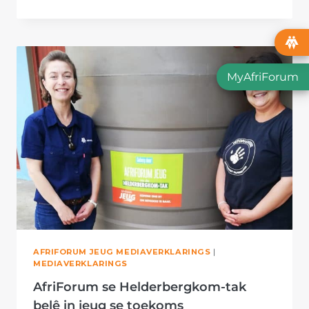
TAK
KWEEK
KULTUUR
VAN
VERANTWOORDELIKE
PADGEBRUIK
MyAfriForum
ONDER
DIÉ
KLEUTERS
AFRIFORUM JEUG MEDIAVERKLARINGS
|
MEDIAVERKLARINGS
AfriForum se Helderbergkom-tak
belê in jeug se toekoms