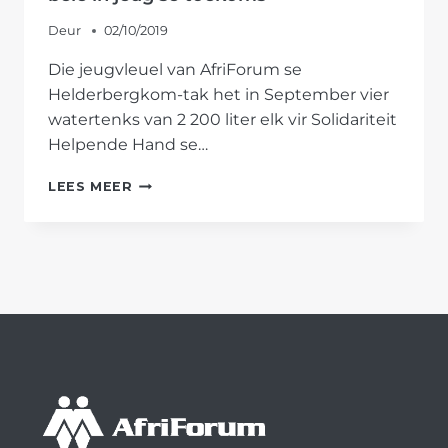
Deur
02/10/2019
Die jeugvleuel van AfriForum se
Helderbergkom-tak het in September vier
watertenks van 2 200 liter elk vir Solidariteit
Helpende Hand se…
AFRIFORUM
LEES MEER
SE
HELDERBERGKOM-
TAK
BELÊ
IN
JEUG
SE
TOEKOMS