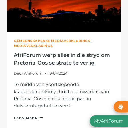
GEMEENSKAPSAKE MEDIAVERKLARINGS
|
MEDIAVERKLARINGS
AfriForum werp alles in die stryd om
Pretoria-Oos se strate te verlig
Deur
AfriForum
19/04/2024
Te midde van voortslepende
kragonderbrekings hoef die inwoners van
Pretoria-Oos nie ook op die pad in
duisternis gehul te word…
AFRIFORUM
LEES MEER
MyAfriForum
WERP
ALLES