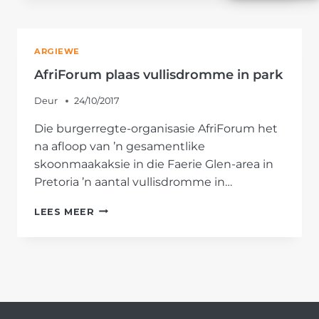
IN
DIE
STRYD
ARGIEWE
OM
PRETORIA-
AfriForum plaas vullisdromme in park
OOS
SE
Deur
24/10/2017
STRATE
Die burgerregte-organisasie AfriForum het
TE
VERLIG
na afloop van ’n gesamentlike
skoonmaakaksie in die Faerie Glen-area in
Pretoria ’n aantal vullisdromme in…
AFRIFORUM
LEES MEER
PLAAS
VULLISDROMME
IN
PARK