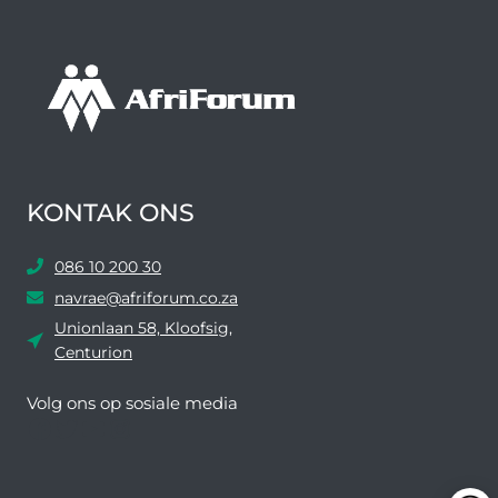
KONTAK ONS
086 10 200 30
navrae@afriforum.co.za
Unionlaan 58, Kloofsig,
Centurion
Volg ons ​​op sosiale media
Facebook
Twitter
YouTube
Instagram