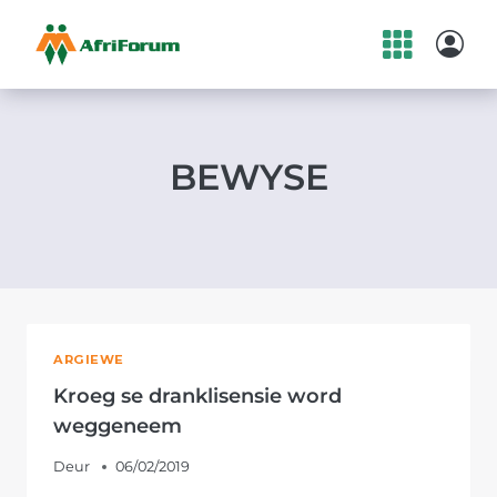
Skip
to
content
BEWYSE
ARGIEWE
Kroeg se dranklisensie word
weggeneem
Deur
06/02/2019