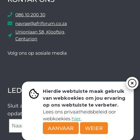
086 10 200 30
navrae@afriforum.co.za
Unionlaan 58, Kloofsig,
Centurion
Volg ons ​​op sosiale media
Facebook
Twitter
YouTube
Instagram
LEDEVOORDELE NUUSBRIEF
Hierdie webtuiste maak gebruik
van webkoekies om jou ervaring
op ons webtuiste te verbeter.
Sluit aan by ons e-poslys om die nuutste nuus en
Lees ons privaatheidsbeleid oor
opdaterings van ons span te ontvang.
webkoekies
hier
.
SUBMIT
AANVAAR
WEIER