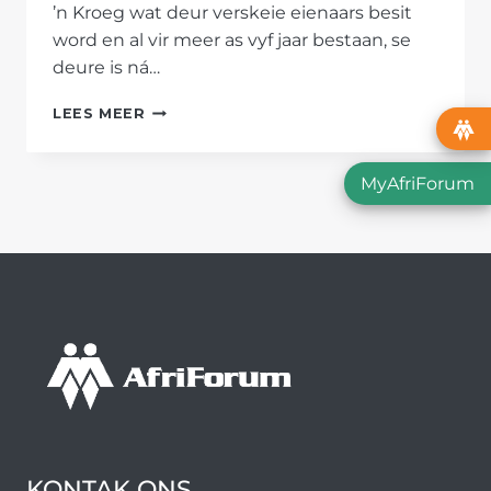
’n Kroeg wat deur verskeie eienaars besit
word en al vir meer as vyf jaar bestaan, se
deure is ná…
KROEG
LEES MEER
SE
DRANKLISENSIE
WORD
MyAfriForum
WEGGENEEM
KONTAK ONS