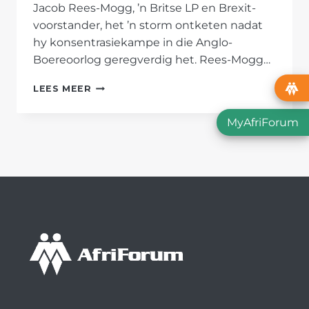
Jacob Rees-Mogg, ’n Britse LP en Brexit-
voorstander, het ’n storm ontketen nadat
hy konsentrasiekampe in die Anglo-
Boereoorlog geregverdig het. Rees-Mogg…
BRITSE
LEES MEER
LP
SE
MyAfriForum
UITLATINGS
OOR
ANGLO-
BOEREOORLOG
’N
“VERDRAAIING
VAN
FEITE”