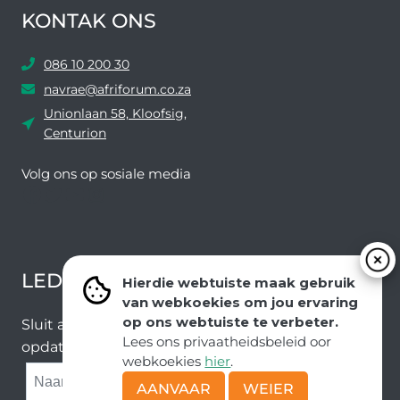
KONTAK ONS
086 10 200 30
navrae@afriforum.co.za
Unionlaan 58, Kloofsig,
Centurion
Volg ons ​​op sosiale media
Facebook
Twitter
YouTube
Instagram
LEDEVOORDELE NUUSBRIEF
Hierdie webtuiste maak gebruik
van webkoekies om jou ervaring
op ons webtuiste te verbeter.
Sluit aan by ons e-poslys om die nuutste nuus en
Lees ons privaatheidsbeleid oor
opdaterings van ons span te ontvang.
webkoekies
hier
.
SUBMIT
AANVAAR
WEIER