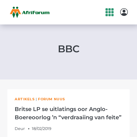
Skip
to
content
BBC
ARTIKELS
|
FORUM NUUS
Britse LP se uitlatings oor Anglo-
Boereoorlog ’n “verdraaiing van feite”
Deur
18/02/2019