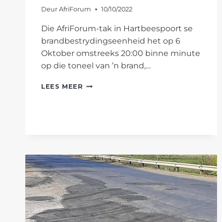
Deur
AfriForum
10/10/2022
Die AfriForum-tak in Hartbeespoort se
brandbestrydingseenheid het op 6
Oktober omstreeks 20:00 binne minute
op die toneel van ’n brand,…
HARTBEESPOORT-
LEES MEER
TAK
BLUS
VLAMME