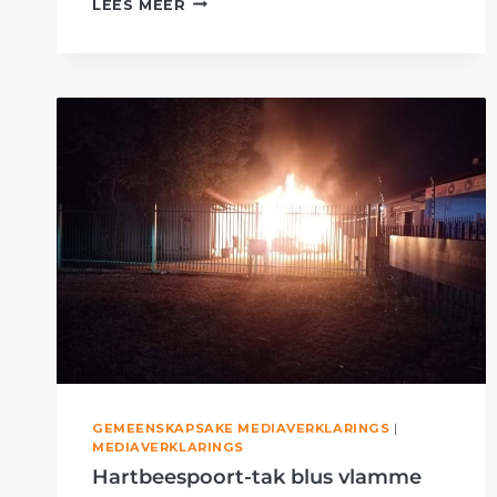
LEES MEER
TAK
GAAN
VOORT
OM
SLAGGATE
OP
TE
VUL
GEMEENSKAPSAKE MEDIAVERKLARINGS
|
MEDIAVERKLARINGS
Hartbeespoort-tak blus vlamme