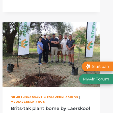
VERBETER
STRATE
Sluit aan
MyAfriForum
GEMEENSKAPSAKE MEDIAVERKLARINGS
|
MEDIAVERKLARINGS
Brits-tak plant bome by Laerskool