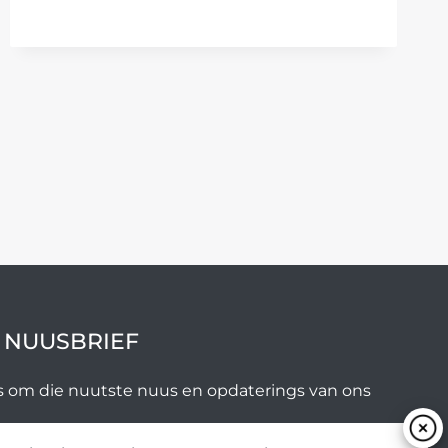
COLIGNY-
TAK
MAAK
MIDDELMANNE
IN
STRAAT
SKOON
 NUUSBRIEF
ys om die nuutste nuus en opdaterings van ons