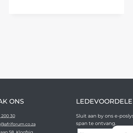
INWONER
MET
WAENTJIE
EN
FIETS
AK ONS
LEDEVOORDELE
 200 30
Sluit aan by ons e-posl
span te ontvang.
@afriforum.co.za
aan 58, Kloofsig,