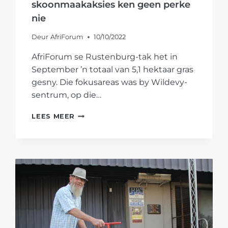
skoonmaakaksies ken geen perke
nie
Deur
AfriForum
10/10/2022
AfriForum se Rustenburg-tak het in
September ’n totaal van 5,1 hektaar gras
gesny. Die fokusareas was by Wildevy-
sentrum, op die…
RUSTENBURG-
LEES MEER
TAK
SE
SKOONMAAKAKSIES
KEN
GEEN
PERKE
NIE