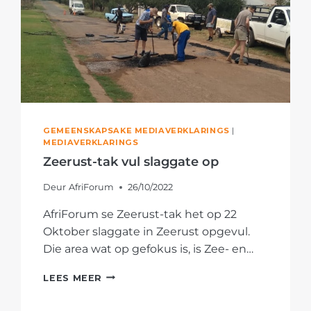
GEMEENSKAPSAKE MEDIAVERKLARINGS
|
MEDIAVERKLARINGS
Zeerust-tak vul slaggate op
Deur
AfriForum
26/10/2022
AfriForum se Zeerust-tak het op 22
Oktober slaggate in Zeerust opgevul.
Die area wat op gefokus is, is Zee- en…
ZEERUST-
LEES MEER
TAK
VUL