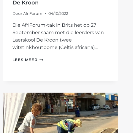
De Kroon
Deur
AfriForum
04/10/2022
Die AfriForum-tak in Brits het op 27
September saam met die leerders van
Laerskool De Kroon twee
witstinkhoutbome (Celtis africana)…
BRITS-
LEES MEER
TAK
PLANT
BOME
BY
LAERSKOOL
DE
KROON