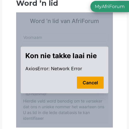
Word
’
n lid
MyAfriForum