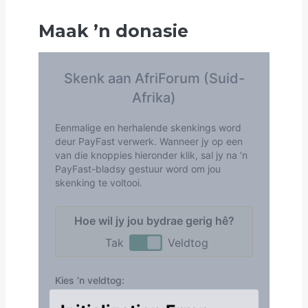
Maak
’
n donasie