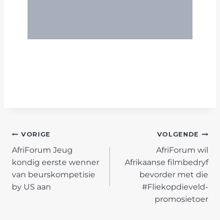
POST
VORIGE
VOLGENDE
AfriForum Jeug
AfriForum wil
NAVIGATION
kondig eerste wenner
Afrikaanse filmbedryf
van beurskompetisie
bevorder met die
by US aan
#Fliekopdieveld-
promosietoer