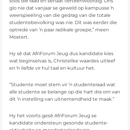
soos die raad en senaat verteenwoordig. Ons
glo nie dat vanjaar se geweld op kampusse ŉ
weerspieëling van die gedrag van die totale
studentebevolking was nie. Dit was eerder die
optrede van ’n paar radikale groepe,” meen
Mostert.
Hy sê dat AfriForum Jeug dus kandidate kies
wat beginselvas is, Christelike waardes uitleef
en ŉ liefde vir hul taal en kultuur het.
“Studente moet stem vir ’n studenteraad wat
alle studente se belange op die hart dra om van
dit ’n instelling van uitnemendheid te maak.”
Hy het voorts gesê AfriForum Jeug se
kandidate ondersteun gesonde studente-