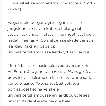
Universiteit se Potchefstroom-kampus (NWU-
Pukke).
Volgens die burgerregte-organisasie se
jeugvleuel is dit van kritiese belang dat
studente vanjaar hul stemme moet laat hoor,
nadat meer as R450 miljoen se skade verlede
jaar deur faksiegroepe op
universiteitskampusse landwyd aangerig is.
Morné Mostert, nasionale woordvoerder vir
AfriForum Jeug, het aan
Forum Nuus
gesê dat
geweld, vandalisme en klasontwrigting sedert
verlede jaar se
#Feesmustfall
-veldtog
oorgespoel het na verskeie
universiteitskampusse en landboukolleges
omdat studenterade nie die hele