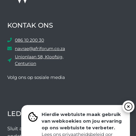
KONTAK ONS
086 10 200 30
navrae@afriforum.co.za
Unionlaan 58, Kloofsig,
Centurion
Volg ons ​​op sosiale media
Facebook
Twitter
YouTube
Instagram
LEDEVOORDELE NUUSBRIEF
Hierdie webtuiste maak gebruik
van webkoekies om jou ervaring
op ons webtuiste te verbeter.
Sluit aan by ons e-poslys om die nuutste nuus en
Lees ons privaatheidsbeleid oor