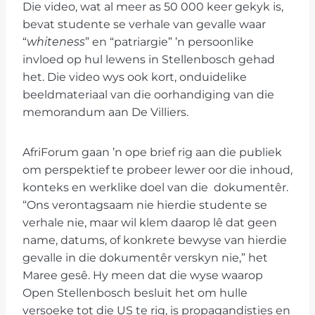
Die video, wat al meer as 50 000 keer gekyk is,
bevat studente se verhale van gevalle waar
“
whiteness
” en “patriargie” ’n persoonlike
invloed op hul lewens in Stellenbosch gehad
het. Die video wys ook kort, onduidelike
beeldmateriaal van die oorhandiging van die
memorandum aan De Villiers.
AfriForum gaan ’n ope brief rig aan die publiek
om perspektief te probeer lewer oor die inhoud,
konteks en werklike doel van die dokumentêr.
“Ons verontagsaam nie hierdie studente se
verhale nie, maar wil klem daarop lê dat geen
name, datums, of konkrete bewyse van hierdie
gevalle in die dokumentêr verskyn nie,” het
Maree gesê. Hy meen dat die wyse waarop
Open Stellenbosch besluit het om hulle
versoeke tot die US te rig, is propagandisties en