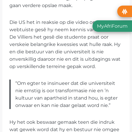
gaan verdere opslae maak.
Die US het in reaksie op die video op die Matie
MyAfriForum
webtuiste gesê hy neem kennis van die video.
De Villiers het gesê die studente praat oor
verskeie belangrike kwessies wat hulle raak. Hy
en die bestuur van die universiteit is nie
onverskillig daaroor nie en dit is uitdagings wat
op verskillende terreine gepak word.
“Om egter te insinueer dat die universiteit
nie ernstig is oor transformasie nie en ’n
kultuur van apartheid in stand hou, is egter
onwaar en kan nie daar gelaat word nie.”
Hy het ook beswaar gemaak teen die indruk
wat gewek word dat hy en bestuur nie omgee