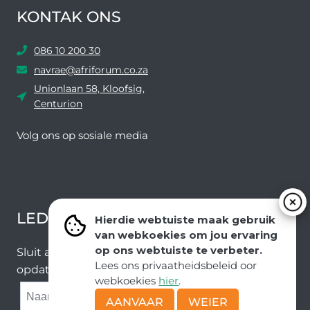
KONTAK ONS
086 10 200 30
navrae@afriforum.co.za
Unionlaan 58, Kloofsig,
Centurion
Volg ons ​​op sosiale media
Facebook
Twitter
YouTube
Instagram
LEDEVOORDELE NUUSBRIEF
Hierdie webtuiste maak gebruik
van webkoekies om jou ervaring
op ons webtuiste te verbeter.
Sluit aan by ons e-poslys om die nuutste nuus en
Lees ons privaatheidsbeleid oor
opdaterings van ons span te ontvang.
webkoekies
hier
.
SUBMIT
AANVAAR
WEIER