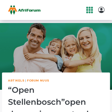
Skip
to
content
ARTIKELS
|
FORUM NUUS
“Open
Stellenbosch”open