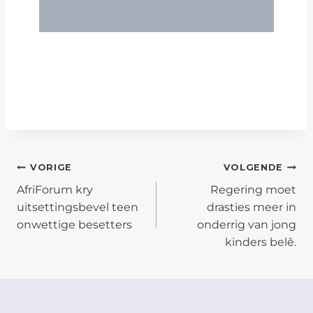
POST
VORIGE
VOLGENDE
AfriForum kry
Regering moet
NAVIGATION
uitsettingsbevel teen
drasties meer in
onwettige besetters
onderrig van jong
kinders belê.