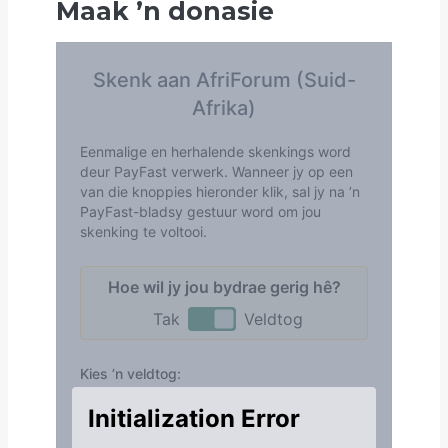
Maak
’
n donasie