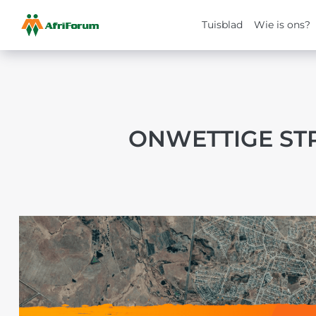
Tuisblad
Wie is ons?
Skip
to
content
ONWETTIGE ST