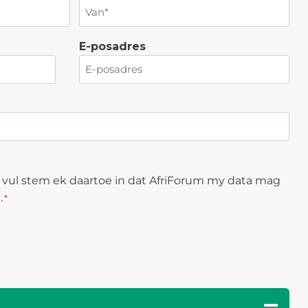
V
E-posadres
a
n
e vul stem ek daartoe in dat AfriForum my data mag
.
*