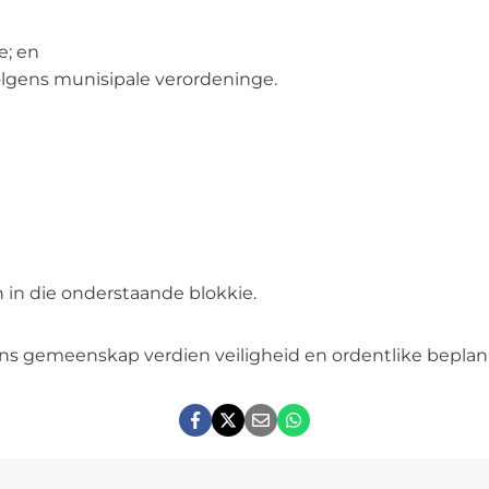
e; en
lgens munisipale verordeninge.
an in die onderstaande blokkie.
ns gemeenskap verdien veiligheid en ordentlike beplan