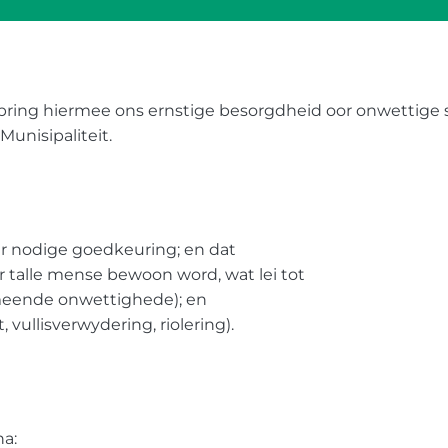
bring hiermee ons ernstige besorgdheid oor onwettige s
Munisipaliteit.
er nodige goedkeuring; en dat
ur talle mense bewoon word, wat lei tot
rmeende onwettighede); en
, vullisverwydering, riolering).
 na: