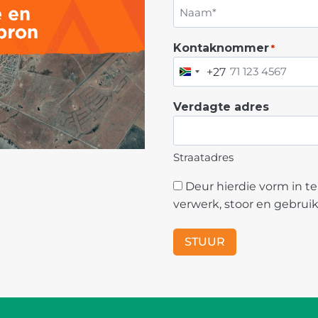
N
Kontaknommer
*
a
+27
a
S
m
O
Verdagte adres
U
T
H
Straatadres
A
F
C
Deur hierdie vorm in t
R
o
verwerk, stoor en gebruik
I
n
C
s
A
e
+
n
2
t
7
*