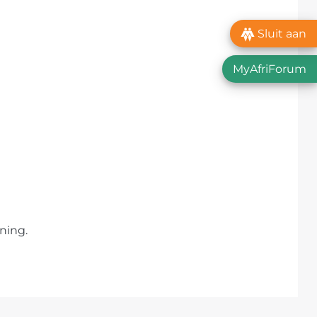
Sluit aan
MyAfriForum
ning.