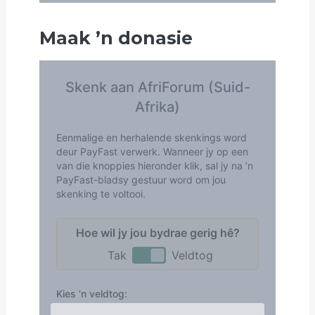
Maak
’
n donasie