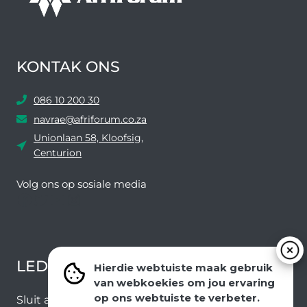
KONTAK ONS
086 10 200 30
navrae@afriforum.co.za
Unionlaan 58, Kloofsig,
Centurion
Volg ons ​​op sosiale media
Facebook
Twitter
YouTube
Instagram
LEDEVOORDELE NUUSBRIEF
Hierdie webtuiste maak gebruik
van webkoekies om jou ervaring
op ons webtuiste te verbeter.
Sluit aan by ons e-poslys om die nuutste nuus en