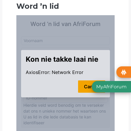
Word
’
n lid
MyAfriForum