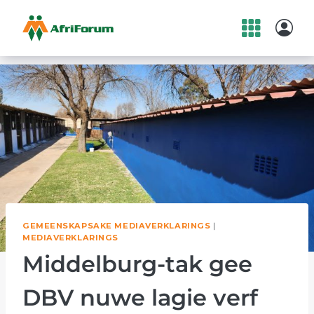
Skip
to
content
GEMEENSKAPSAKE MEDIAVERKLARINGS
|
MEDIAVERKLARINGS
Middelburg-tak gee
DBV nuwe lagie verf