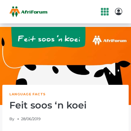
Skip
to
content
LANGUAGE FACTS
Feit soos ‘n koei
By
28/06/2019