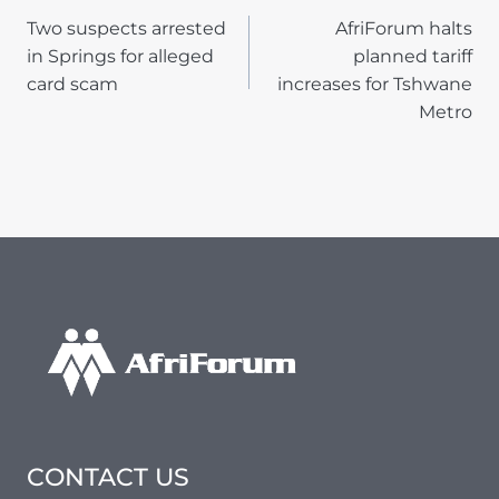
POST
Two suspects arrested
AfriForum halts
NAVIGATION
in Springs for alleged
planned tariff
card scam
increases for Tshwane
Metro
CONTACT US