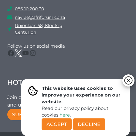
086 10 200 30
navrae@afriforum.co.za
Unionlaan 58, Kloofsig,
Centurion
Follow us on social media
Facebook
Twitter
YouTube
Instagram
HOTMAIL
This website uses cookies to
improve your experience on our
Join our mailing list to receive the latest news
website.
and updates from our team.
Read our privacy policy about
SUBSCRIBE!
cookies
here
.
ACCEPT
DECLINE