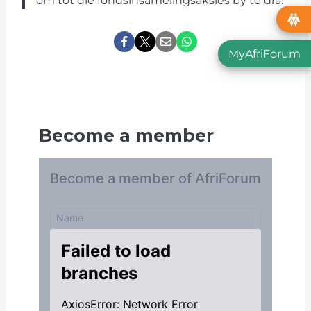
om tot die fondsinsamelingsaksies by te dra.
MyAfriForum
Become a member