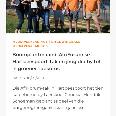
MEDIAVERKLARINGS
|
OMGEWINGSAKE
MEDIAVERKLARINGS
Boomplantmaand: AfriForum se
Hartbeespoort-tak en jeug dra by tot
’n groener toekoms
Deur
18/09/2019
Die AfriForum-tak in Hartbeespoort het tien
kareebome by Laerskool Generaal Hendrik
Schoeman geplant as deel van dié
burgerregteorganisasie se jaarlikse…