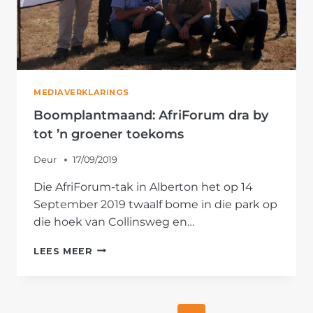
MEDIAVERKLARINGS
Boomplantmaand: AfriForum dra by
tot ’n groener toekoms
Deur
17/09/2019
Die AfriForum-tak in Alberton het op 14
September 2019 twaalf bome in die park op
die hoek van Collinsweg en…
BOOMPLANTMAAND:
LEES MEER
AFRIFORUM
DRA
BY
TOT