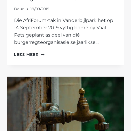
Deur
19/09/2019
Die AfriForum-tak in Vanderbijlpark het op
14 September 2019 vyftig bome by Vaal
Pets geplant as deel van dié
burgerregteorganisasie se jaarlikse…
BOOMPLANTMAAND:
LEES MEER
AFRIFORUM
DRA
BY
TOT
’N
GROENER
TOEKOMS