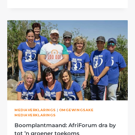
OP
MARGATE
SE
STRAND
SKEP
NATUURBEWUSTHEID
ONDER
DIE
JEUG
MEDIAVERKLARINGS
|
OMGEWINGSAKE
MEDIAVERKLARINGS
Boomplantmaand: AfriForum dra by
tot ’n groener toekoms