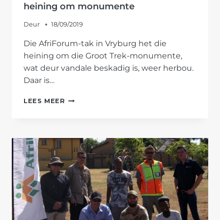
heining om monumente
Deur
18/09/2019
Die AfriForum-tak in Vryburg het die
heining om die Groot Trek-monumente,
wat deur vandale beskadig is, weer herbou.
Daar is…
AFRIFORUM
LEES MEER
SE
VRYBURG-
TAK
HERBOU
HEINING
OM
MONUMENTE