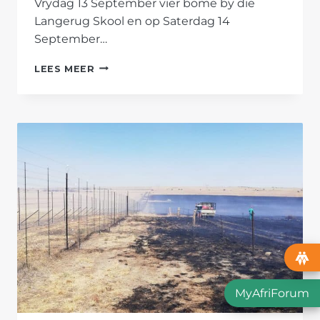
Vrydag 13 September vier bome by die
Langerug Skool en op Saterdag 14
September…
BOOMPLANTMAAND:
LEES MEER
AFRIFORUM
DRA
BY
TOT
’N
GROENER
TOEKOMS
MyAfriForum