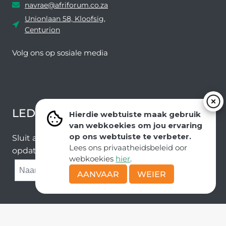
navrae@afriforum.co.za
Unionlaan 58, Kloofsig,
Centurion
Volg ons ​​op sosiale media
Facebook
Twitter
YouTube
Instagram
LEDEVOORDELE NUUSBRIEF
Hierdie webtuiste maak gebruik
van webkoekies om jou ervaring
op ons webtuiste te verbeter.
Sluit aan by ons e-poslys om die nuutste nuus en
Lees ons privaatheidsbeleid oor
opdaterings van ons span te ontvang.
webkoekies
hier
.
SUBMIT
AANVAAR
WEIER
Kopiereg © AfriForum
Deel van die Solidariteit Beweging |
POPI-wetsbeleide