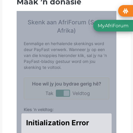
Maak
’
n donasie
MyAfriForum