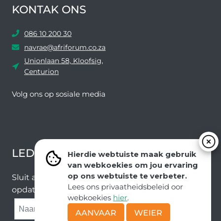
KONTAK ONS
086 10 200 30
navrae@afriforum.co.za
Unionlaan 58, Kloofsig,
Centurion
Volg ons ​​op sosiale media
Facebook
Twitter
YouTube
Instagram
LEDEVOORDELE NUUSBRIEF
Hierdie webtuiste maak gebruik
van webkoekies om jou ervaring
op ons webtuiste te verbeter.
Sluit aan by ons e-poslys om die nuutste nuus en
Lees ons privaatheidsbeleid oor
opdaterings van ons span te ontvang.
webkoekies
hier
.
SUBMIT
AANVAAR
WEIER