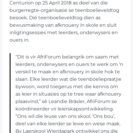
Centurion op 25 April 2018 as deel van die
burgerregte-organisasie se teenboelieveldtog
besoek. Dié teenboelieveldtog dien as
bewusmaking van afknouery in skole en sluit
inligtingsessies met leerders, onderwysers en
ouers in.
“Dit is vir AfriForum belangrik om saam met
leerders, onderwysers en ouers te werk om ’n
verskil te maak en afknouery in skole hok te
slaan. Elke leerder wat die teenboeliepraatjie
bywoon, word toegerus met die kennis om
as leier in situasies op te tree waar afknouery
plaasvind,” sê Leandie Bräsler, AfriForum se
koördineerder vir leierskapsontwikkeling.
“Ons wil die leuse van ons skool, ‘Ons bou’,
deel van elke leerder se lewe en wese maak.
By Laerskool Wierdapark ontwikkel ons die