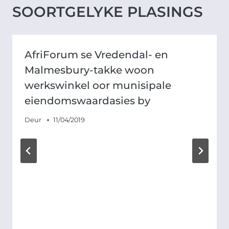
SOORTGELYKE PLASINGS
AfriForum se Vredendal- en
Malmesbury-takke woon
werkswinkel oor munisipale
eiendomswaardasies by
Deur
11/04/2019