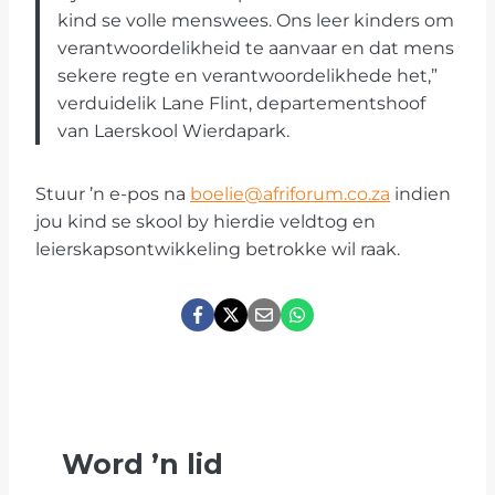
kind se volle menswees. Ons leer kinders om
verantwoordelikheid te aanvaar en dat mens
sekere regte en verantwoordelikhede het,”
verduidelik Lane Flint, departementshoof
van Laerskool Wierdapark.
Stuur ’n e-pos na
boelie@afriforum.co.za
indien
jou kind se skool by hierdie veldtog en
leierskapsontwikkeling betrokke wil raak.
Word
’
n lid