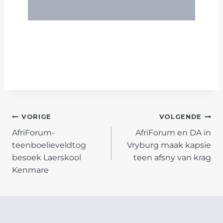
POST
VORIGE
VOLGENDE
AfriForum-
AfriForum en DA in
NAVIGATION
teenboelieveldtog
Vryburg maak kapsie
besoek Laerskool
teen afsny van krag
Kenmare