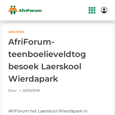
Skip
to
content
ARGIEWE
AfriForum-
teenboelieveldtog
besoek Laerskool
Wierdapark
Deur
03/05/2018
AfriForum het Laerskool Wierdapark in