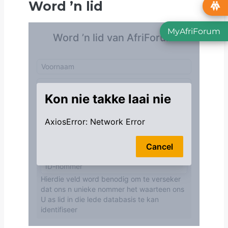
Word
’
n lid
MyAfriForum