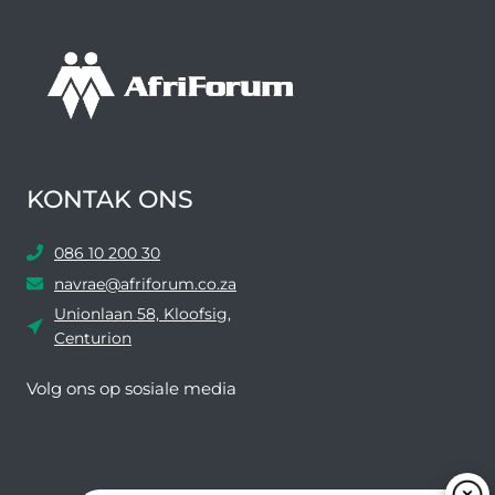
KONTAK ONS
086 10 200 30
navrae@afriforum.co.za
Unionlaan 58, Kloofsig,
Centurion
Volg ons ​​op sosiale media
Facebook
Twitter
YouTube
Instagram