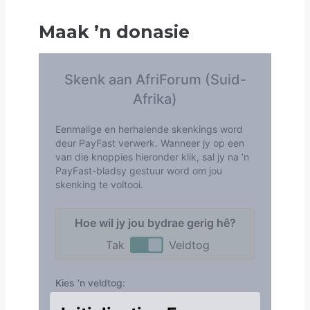
Maak
’
n donasie