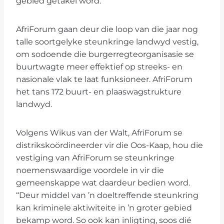
gebied getakel word.
AfriForum gaan deur die loop van die jaar nog
talle soortgelyke steunkringe landwyd vestig,
om sodoende die burgerregteorganisasie se
buurtwagte meer effektief op streeks- en
nasionale vlak te laat funksioneer. AfriForum
het tans 172 buurt- en plaaswagstrukture
landwyd.
Volgens Wikus van der Walt, AfriForum se
distrikskoördineerder vir die Oos-Kaap, hou die
vestiging van AfriForum se steunkringe
noemenswaardige voordele in vir die
gemeenskappe wat daardeur bedien word.
“Deur middel van ’n doeltreffende steunkring
kan kriminele aktiwiteite in ’n groter gebied
bekamp word. So ook kan inligting, soos dié