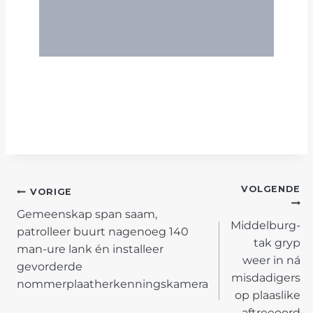
VOLGENDE
POST
VORIGE
Gemeenskap span saam,
NAVIGATION
Middelburg-
patrolleer buurt nagenoeg 140
tak gryp
man-ure lank én installeer
weer in ná
gevorderde
misdadigers
nommerplaatherkenningskamera
op plaaslike
aftreeoord