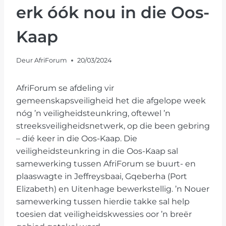
erk óók nou in die Oos-
Kaap
Deur
AfriForum
20/03/2024
AfriForum se afdeling vir
gemeenskapsveiligheid het die afgelope week
nóg ’n veiligheidsteunkring, oftewel ’n
streeksveiligheidsnetwerk, op die been gebring
– dié keer in die Oos-Kaap. Die
veiligheidsteunkring in die Oos-Kaap sal
samewerking tussen AfriForum se buurt- en
plaaswagte in Jeffreysbaai, Gqeberha (Port
Elizabeth) en Uitenhage bewerkstellig. ’n Nouer
samewerking tussen hierdie takke sal help
toesien dat veiligheidskwessies oor ’n breër