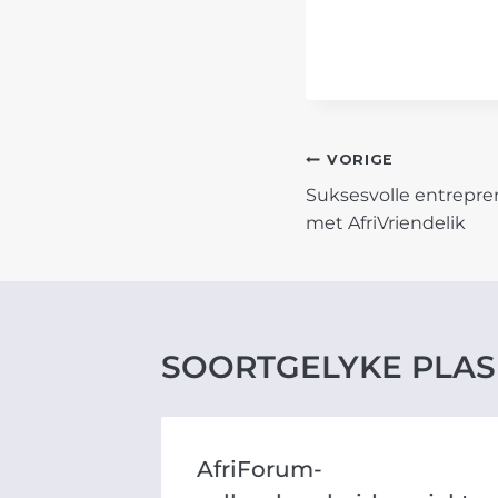
POST
VORIGE
Suksesvolle entrepre
NAVIGATIO
met AfriVriendelik
SOORTGELYKE PLAS
AfriForum-