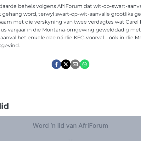
daarde behels volgens AfriForum dat wit-op-swart-aanv
k gehang word, terwyl swart-op-wit-aanvalle grootliks g
 saam met die verskyning van twee verdagtes wat Carel 
us vanjaar in die Montana-omgewing gewelddadig met
 aanval het enkele dae ná die KFC-voorval – óók in die 
sgevind.
lid