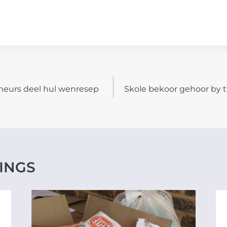
neurs deel hul wenresep
Skole bekoor gehoor by
N
INGS