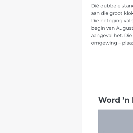
Dié dubbele stan
aan die groot klo
Die betoging val
begin van August
aangeval het. Dié
omgewing – plaa
Word
’
n 