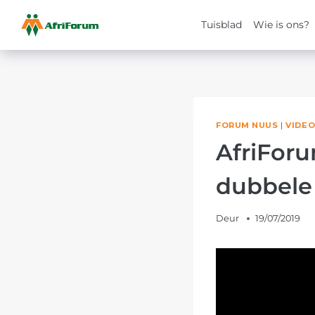
Tuisblad
Wie is ons?
Skip
to
content
FORUM NUUS
|
VIDEO
AfriForu
dubbele 
Deur
19/07/2019