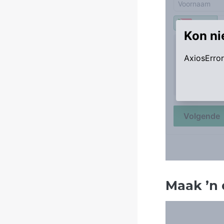
Maak
’
n 