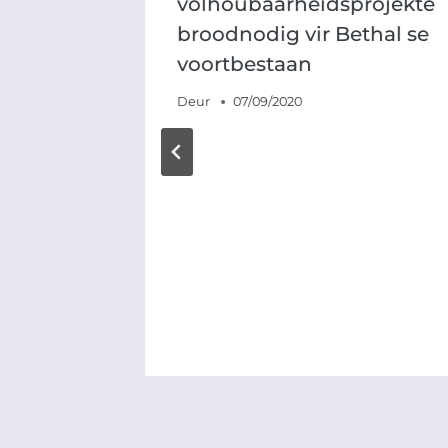
volhoubaarheidsprojekte
broodnodig vir Bethal se
voortbestaan
Deur
07/09/2020
e
26