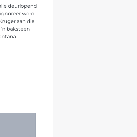
alle deurlopend
eïgnoreer word.
Kruger aan die
 ’n baksteen
Montana-