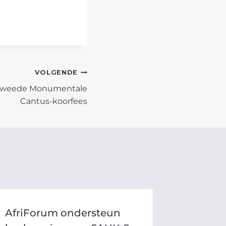
VOLGENDE
 tweede Monumentale
Cantus-koorfees
AfriForum ondersteun
AfriFo