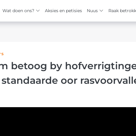
Wat doen ons?
Aksies en petisies
Nuus
Raak betrok
’S
m betoog by hofverrigting
standaarde oor rasvoorvall