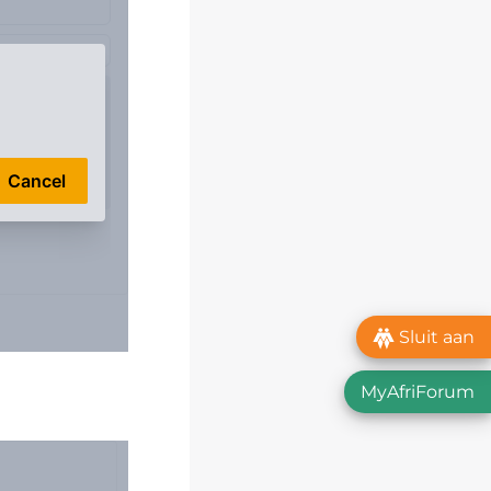
Sluit aan
MyAfriForum