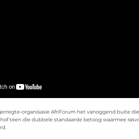
erregte-organisasie AfriForum het vanoggend buite die 
hof teen die dubbele standaarde betoog waarmee rasvoo
rd.